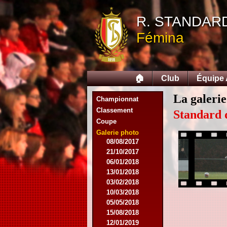
07/11/2015
R. STANDAR
21/11/2015
12/12/2015
Fémina
27/02/2016
12/03/2016
07/08/2016
27/08/2016
🏠
Club
Équipe
03/09/2016
17/09/2016
La galerie
Championnat
10/01/2017
Classement
18/02/2017
Standard 
Coupe
25/02/2017
29/04/2017
Galerie photo
08/08/2017
21/10/2017
06/01/2018
13/01/2018
03/02/2018
10/03/2018
05/05/2018
15/08/2018
12/01/2019