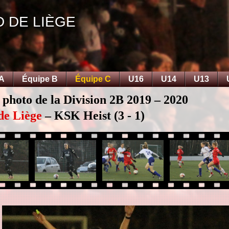
D DE LIÈGE
 A
Équipe B
Équipe C
U16
U14
U13
 photo de la Division 2B 2019 – 2020
de Liège
– KSK Heist (3 - 1)