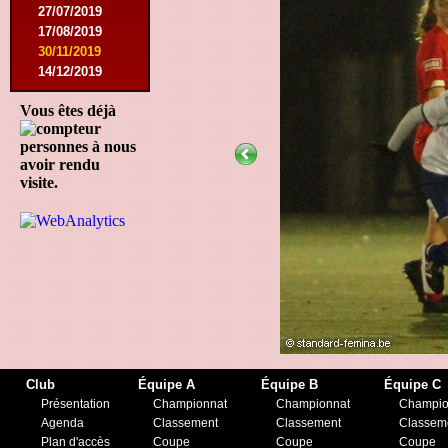
27/07/2019
17/08/2019
30/11/2019
14/12/2019
Vous êtes déjà
personnes à nous
avoir rendu
visite.
Club
Équipe A
Équipe B
Équipe C
Présentation
Championnat
Championnat
Champio
Agenda
Classement
Classement
Classem
Plan d'accès
Coupe
Coupe
Coupe