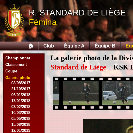
07/11/2015
R. STANDARD DE LIÈGE
21/11/2015
12/12/2015
Fémina
27/02/2016
12/03/2016
07/08/2016
27/08/2016
🏠
Club
Équipe A
Équipe B
Éq
03/09/2016
17/09/2016
La galerie photo de la Div
Championnat
10/01/2017
Classement
18/02/2017
Standard de Liège
– KSK He
Coupe
25/02/2017
29/04/2017
Galerie photo
08/08/2017
21/10/2017
06/01/2018
13/01/2018
03/02/2018
10/03/2018
05/05/2018
15/08/2018
12/01/2019