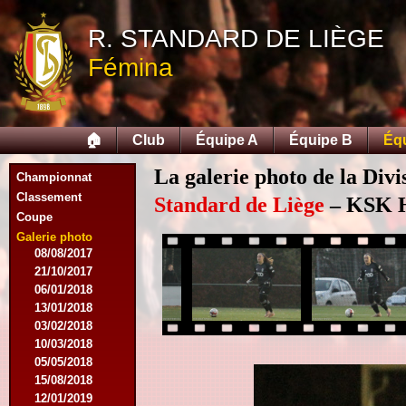
07/11/2015
R. STANDARD DE LIÈGE
21/11/2015
12/12/2015
Fémina
27/02/2016
12/03/2016
07/08/2016
27/08/2016
🏠
Club
Équipe A
Équipe B
Éq
03/09/2016
17/09/2016
La galerie photo de la Div
Championnat
10/01/2017
Classement
18/02/2017
Standard de Liège
– KSK He
Coupe
25/02/2017
29/04/2017
Galerie photo
08/08/2017
21/10/2017
06/01/2018
13/01/2018
03/02/2018
10/03/2018
05/05/2018
15/08/2018
12/01/2019