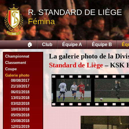
07/11/2015
R. STANDARD DE LIÈGE
21/11/2015
12/12/2015
Fémina
27/02/2016
12/03/2016
07/08/2016
27/08/2016
🏠
Club
Équipe A
Équipe B
Éq
03/09/2016
17/09/2016
La galerie photo de la Div
Championnat
10/01/2017
Classement
18/02/2017
Standard de Liège
– KSK He
Coupe
25/02/2017
29/04/2017
Galerie photo
08/08/2017
21/10/2017
06/01/2018
13/01/2018
03/02/2018
10/03/2018
05/05/2018
15/08/2018
12/01/2019