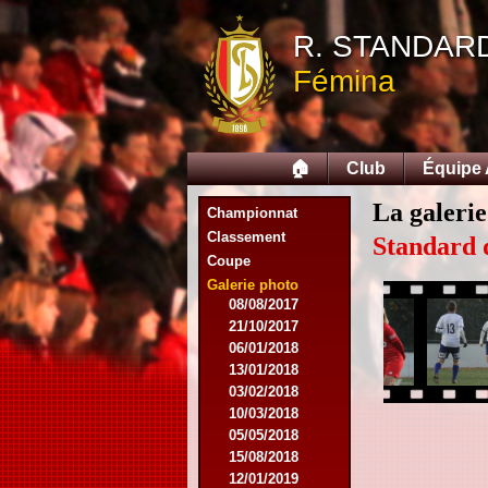
07/11/2015
R. STANDAR
21/11/2015
12/12/2015
Fémina
27/02/2016
12/03/2016
07/08/2016
27/08/2016
🏠
Club
Équipe
03/09/2016
17/09/2016
La galerie
Championnat
10/01/2017
Classement
18/02/2017
Standard 
Coupe
25/02/2017
29/04/2017
Galerie photo
08/08/2017
21/10/2017
06/01/2018
13/01/2018
03/02/2018
10/03/2018
05/05/2018
15/08/2018
12/01/2019