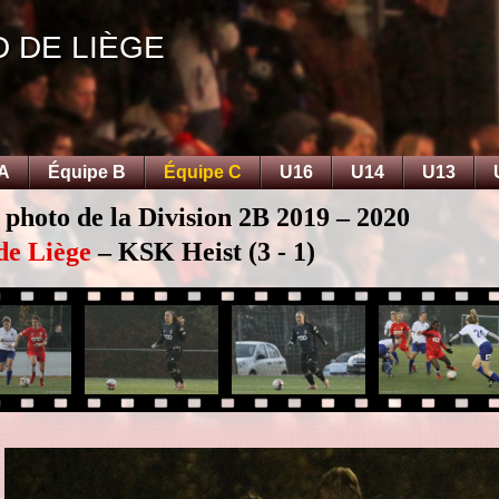
D DE LIÈGE
 A
Équipe B
Équipe C
U16
U14
U13
 photo de la Division 2B 2019 – 2020
de Liège
– KSK Heist (3 - 1)