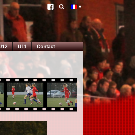
U12
U11
Contact