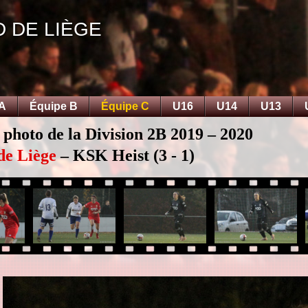
D DE LIÈGE
 A
Équipe B
Équipe C
U16
U14
U13
 photo de la Division 2B 2019 – 2020
de Liège
– KSK Heist (3 - 1)