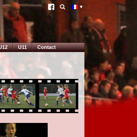
U12
U11
Contact