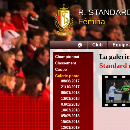
07/11/2015
R. STANDAR
21/11/2015
12/12/2015
Fémina
27/02/2016
12/03/2016
07/08/2016
27/08/2016
🏠
Club
Équipe
03/09/2016
17/09/2016
La galerie
Championnat
10/01/2017
Classement
18/02/2017
Standard 
Coupe
25/02/2017
29/04/2017
Galerie photo
08/08/2017
21/10/2017
06/01/2018
13/01/2018
03/02/2018
10/03/2018
05/05/2018
15/08/2018
12/01/2019