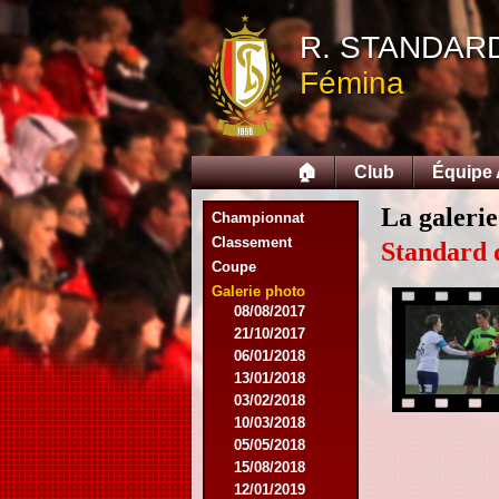
07/11/2015
R. STANDAR
21/11/2015
12/12/2015
Fémina
27/02/2016
12/03/2016
07/08/2016
27/08/2016
🏠
Club
Équipe
03/09/2016
17/09/2016
La galerie
Championnat
10/01/2017
Classement
18/02/2017
Standard 
Coupe
25/02/2017
29/04/2017
Galerie photo
08/08/2017
21/10/2017
06/01/2018
13/01/2018
03/02/2018
10/03/2018
05/05/2018
15/08/2018
12/01/2019