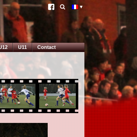
U12
U11
Contact