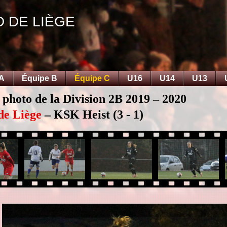
D DE LIÈGE
 A
Équipe B
Équipe C
U16
U14
U13
 photo de la Division 2B 2019 – 2020
de Liège
– KSK Heist (3 - 1)