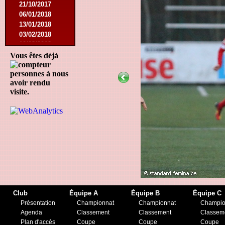
21/10/2017
06/01/2018
13/01/2018
03/02/2018
10/03/2018
05/05/2018
Vous êtes déjà
15/08/2018
personnes à nous
12/01/2019
avoir rendu
27/07/2019
visite.
17/08/2019
30/11/2019
14/12/2019
Club
Équipe A
Équipe B
Équipe C
Présentation
Championnat
Championnat
Champio
Agenda
Classement
Classement
Classem
Plan d'accès
Coupe
Coupe
Coupe