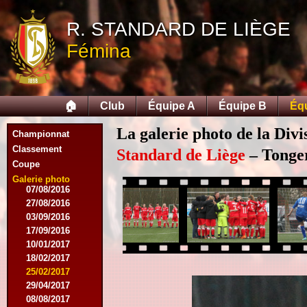
05/04/2015
R. STANDARD DE LIÈGE
23/05/2015
30/05/2015
Fémina
12/08/2015
15/08/2015
22/08/2015
12/09/2015
🏠
Club
Équipe A
Équipe B
Éq
10/10/2015
07/11/2015
La galerie photo de la Div
Championnat
21/11/2015
12/12/2015
Classement
Standard de Liège
– Tonger
27/02/2016
Coupe
12/03/2016
Galerie photo
07/08/2016
27/08/2016
03/09/2016
17/09/2016
10/01/2017
18/02/2017
25/02/2017
29/04/2017
08/08/2017