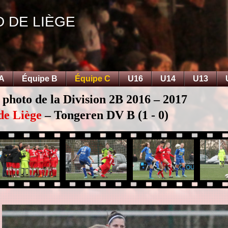
D DE LIÈGE
 A
Équipe B
Équipe C
U16
U14
U13
 photo de la Division 2B 2016 – 2017
de Liège
– Tongeren DV B (1 - 0)