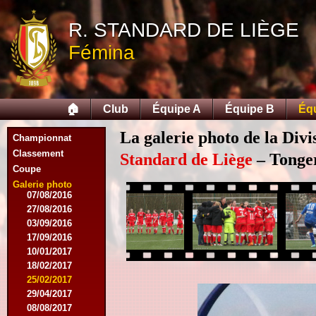
05/04/2015
R. STANDARD DE LIÈGE
23/05/2015
30/05/2015
Fémina
12/08/2015
15/08/2015
22/08/2015
12/09/2015
🏠
Club
Équipe A
Équipe B
Éq
10/10/2015
07/11/2015
La galerie photo de la Div
Championnat
21/11/2015
12/12/2015
Classement
Standard de Liège
– Tonger
27/02/2016
Coupe
12/03/2016
Galerie photo
07/08/2016
27/08/2016
03/09/2016
17/09/2016
10/01/2017
18/02/2017
25/02/2017
29/04/2017
08/08/2017