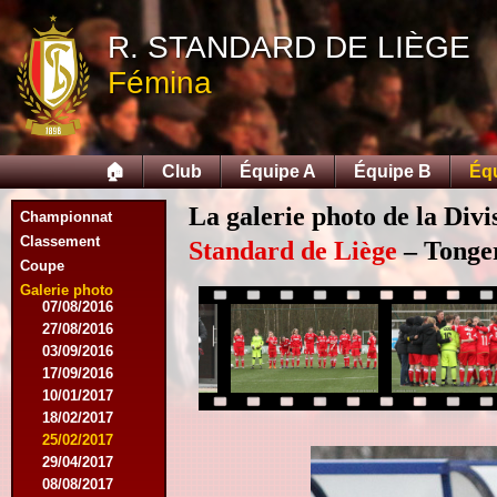
05/04/2015
R. STANDARD DE LIÈGE
23/05/2015
30/05/2015
Fémina
12/08/2015
15/08/2015
22/08/2015
12/09/2015
🏠
Club
Équipe A
Équipe B
Éq
10/10/2015
07/11/2015
La galerie photo de la Div
Championnat
21/11/2015
12/12/2015
Classement
Standard de Liège
– Tonger
27/02/2016
Coupe
12/03/2016
Galerie photo
07/08/2016
27/08/2016
03/09/2016
17/09/2016
10/01/2017
18/02/2017
25/02/2017
29/04/2017
08/08/2017