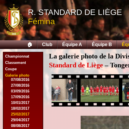
05/04/2015
R. STANDARD DE LIÈGE
23/05/2015
30/05/2015
Fémina
12/08/2015
15/08/2015
22/08/2015
12/09/2015
🏠
Club
Équipe A
Équipe B
Éq
10/10/2015
07/11/2015
La galerie photo de la Div
Championnat
21/11/2015
12/12/2015
Classement
Standard de Liège
– Tonger
27/02/2016
Coupe
12/03/2016
Galerie photo
07/08/2016
27/08/2016
03/09/2016
17/09/2016
10/01/2017
18/02/2017
25/02/2017
29/04/2017
08/08/2017