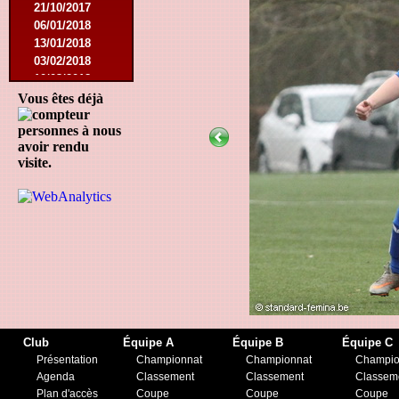
21/10/2017
06/01/2018
13/01/2018
03/02/2018
10/03/2018
05/05/2018
Vous êtes déjà
15/08/2018
personnes à nous
12/01/2019
avoir rendu
27/07/2019
visite.
17/08/2019
30/11/2019
14/12/2019
Club
Équipe A
Équipe B
Équipe C
Présentation
Championnat
Championnat
Champio
Agenda
Classement
Classement
Classem
Plan d'accès
Coupe
Coupe
Coupe