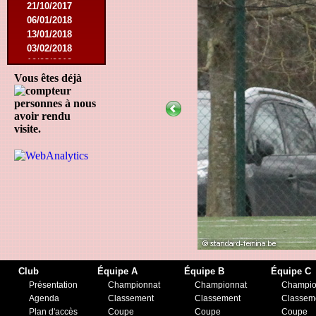
21/10/2017
06/01/2018
13/01/2018
03/02/2018
10/03/2018
05/05/2018
Vous êtes déjà
15/08/2018
personnes à nous
12/01/2019
avoir rendu
27/07/2019
visite.
17/08/2019
30/11/2019
14/12/2019
Club
Équipe A
Équipe B
Équipe C
Présentation
Championnat
Championnat
Champio
Agenda
Classement
Classement
Classem
Plan d'accès
Coupe
Coupe
Coupe