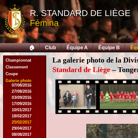
05/04/2015
R. STANDARD DE LIÈGE
23/05/2015
30/05/2015
Fémina
12/08/2015
15/08/2015
22/08/2015
12/09/2015
🏠
Club
Équipe A
Équipe B
Éq
10/10/2015
07/11/2015
La galerie photo de la Div
Championnat
21/11/2015
12/12/2015
Classement
Standard de Liège
– Tonger
27/02/2016
Coupe
12/03/2016
Galerie photo
07/08/2016
27/08/2016
03/09/2016
17/09/2016
10/01/2017
18/02/2017
25/02/2017
29/04/2017
08/08/2017