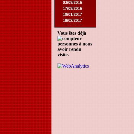
03/09/2016
17/09/2016
10/01/2017
18/02/2017
25/02/2017
29/04/2017
Vous êtes déjà
08/08/2017
personnes à nous
21/10/2017
avoir rendu
06/01/2018
visite.
13/01/2018
03/02/2018
10/03/2018
05/05/2018
15/08/2018
12/01/2019
27/07/2019
17/08/2019
30/11/2019
14/12/2019