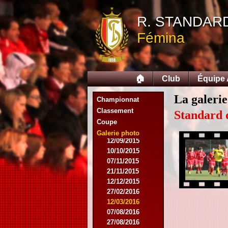
11/10/2014
R. STANDAR
08/11/2014
15/11/2014
Fémina
06/12/2014
13/12/2014
14/02/2015
21/02/2015
🏠
Club
Équipe
05/04/2015
23/05/2015
La galerie
Championnat
30/05/2015
12/08/2015
Classement
Standard 
15/08/2015
Coupe
22/08/2015
Galerie photo
12/09/2015
10/10/2015
07/11/2015
21/11/2015
12/12/2015
27/02/2016
12/03/2016
07/08/2016
27/08/2016