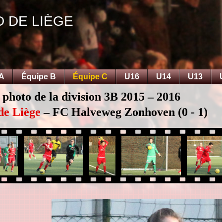
D DE LIÈGE
 A
Équipe B
Équipe C
U16
U14
U13
 photo de la division 3B 2015 – 2016
de Liège
– FC Halveweg Zonhoven (0 - 1)