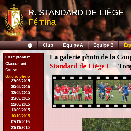
03/08/2014
R. STANDARD DE LIÈGE
16/08/2014
17/08/2014
Fémina
06/09/2014
27/09/2014
11/10/2014
08/11/2014
🏠
Club
Équipe A
Équipe B
Éq
15/11/2014
06/12/2014
La galerie photo de la Cou
Championnat
13/12/2014
14/02/2015
Classement
Standard de Liège C
– Tong
21/02/2015
Coupe
05/04/2015
Galerie photo
23/05/2015
30/05/2015
12/08/2015
15/08/2015
22/08/2015
12/09/2015
10/10/2015
07/11/2015
21/11/2015