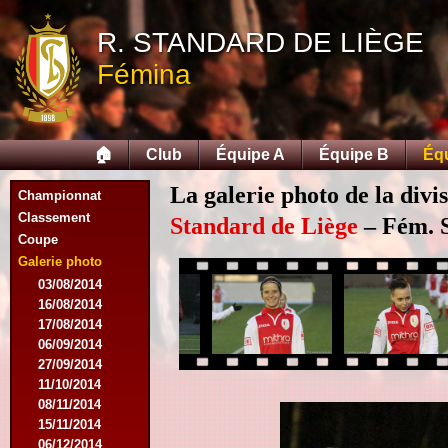
R. STANDARD DE LIÈGE
Fémina
🏠
Club
Équipe A
Équipe B
Éq
La galerie photo de la divi
Championnat
Classement
Standard de Liège
– Fém. S
Coupe
Galerie photo
03/08/2014
16/08/2014
17/08/2014
06/09/2014
27/09/2014
11/10/2014
08/11/2014
15/11/2014
06/12/2014