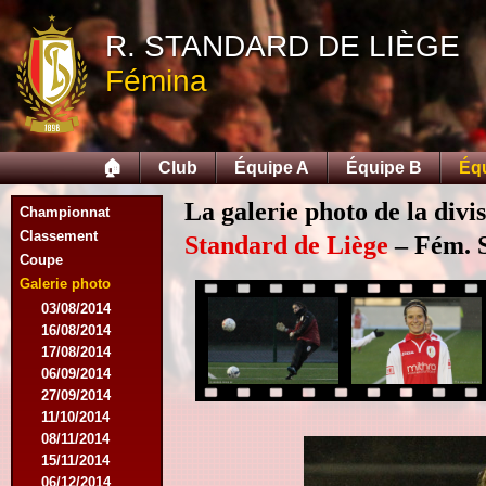
R. STANDARD DE LIÈGE
Fémina
🏠
Club
Équipe A
Équipe B
Éq
La galerie photo de la divi
Championnat
Classement
Standard de Liège
– Fém. S
Coupe
Galerie photo
03/08/2014
16/08/2014
17/08/2014
06/09/2014
27/09/2014
11/10/2014
08/11/2014
15/11/2014
06/12/2014