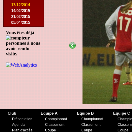
13/12/2014
14/02/2015
21/02/2015
05/04/2015
23/05/2015
Vous êtes déjà
30/05/2015
12/08/2015
personnes à nous
15/08/2015
avoir rendu
22/08/2015
visite.
12/09/2015
10/10/2015
07/11/2015
21/11/2015
12/12/2015
27/02/2016
12/03/2016
07/08/2016
27/08/2016
03/09/2016
Club
Équipe A
Équipe B
Équipe C
17/09/2016
Présentation
Championnat
Championnat
Champio
10/01/2017
Agenda
Classement
Classement
Classem
18/02/2017
Plan d'accès
Coupe
Coupe
Coupe