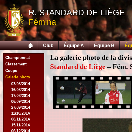
R. STANDARD DE LIÈGE
Fémina
🏠
Club
Équipe A
Équipe B
Éq
La galerie photo de la divi
Championnat
Classement
Standard de Liège
– Fém. S
Coupe
Galerie photo
03/08/2014
16/08/2014
17/08/2014
06/09/2014
27/09/2014
11/10/2014
08/11/2014
15/11/2014
06/12/2014