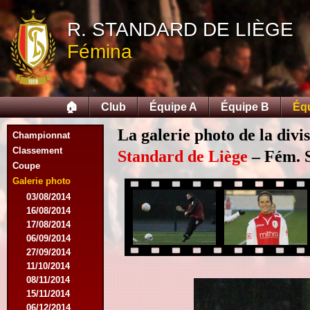
R. STANDARD DE LIÈGE
Fémina
🏠
Club
Équipe A
Équipe B
Éq
La galerie photo de la divi
Championnat
Classement
Standard de Liège
– Fém. S
Coupe
Galerie photo
03/08/2014
16/08/2014
17/08/2014
06/09/2014
27/09/2014
11/10/2014
08/11/2014
15/11/2014
06/12/2014