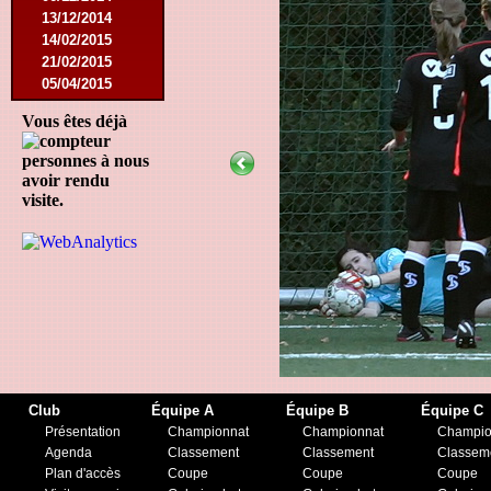
13/12/2014
14/02/2015
21/02/2015
05/04/2015
23/05/2015
Vous êtes déjà
30/05/2015
12/08/2015
personnes à nous
15/08/2015
avoir rendu
22/08/2015
visite.
12/09/2015
10/10/2015
07/11/2015
21/11/2015
12/12/2015
27/02/2016
12/03/2016
07/08/2016
27/08/2016
Club
Équipe A
Équipe B
Équipe C
03/09/2016
Présentation
Championnat
Championnat
Champio
17/09/2016
Agenda
Classement
Classement
Classem
10/01/2017
Plan d'accès
Coupe
Coupe
Coupe
18/02/2017