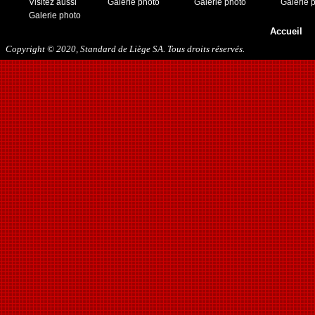
Visitez aussi
Galerie photo
Galerie photo
Galerie 
25/02/2017
Galerie photo
29/04/2017
Accueil
08/08/2017
21/10/2017
Copyright © 2020, Standard de Liège SA. Tous droits réservés.
06/01/2018
13/01/2018
03/02/2018
10/03/2018
05/05/2018
15/08/2018
12/01/2019
27/07/2019
17/08/2019
30/11/2019
14/12/2019