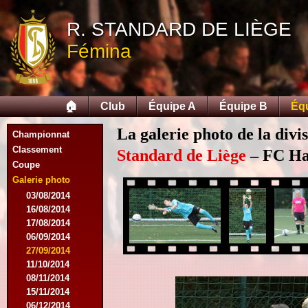
R. STANDARD DE LIÈGE
Fémina
🏠
Club
Équipe A
Équipe B
Éq
La galerie photo de la divi
Championnat
Classement
Standard de Liège
– FC Hal
Coupe
Galerie photo
03/08/2014
16/08/2014
17/08/2014
06/09/2014
27/09/2014
11/10/2014
08/11/2014
15/11/2014
06/12/2014