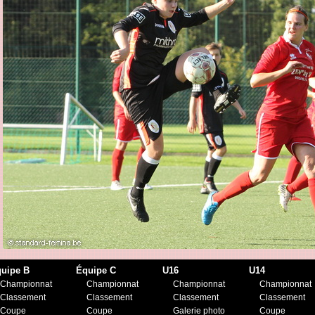
uipe B
Équipe C
U16
U14
Championnat
Championnat
Championnat
Championnat
Classement
Classement
Classement
Classement
Coupe
Coupe
Galerie photo
Coupe