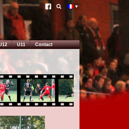
U12
U11
Contact