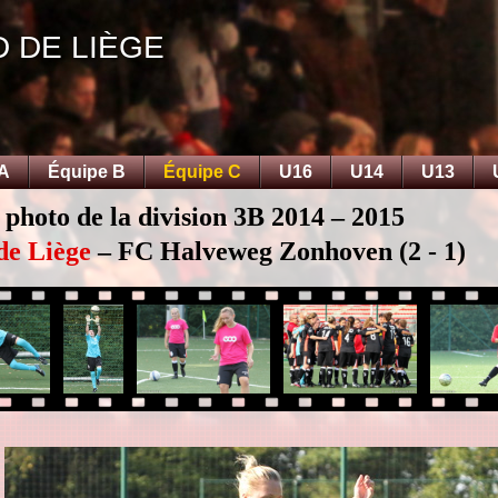
D DE LIÈGE
 A
Équipe B
Équipe C
U16
U14
U13
 photo de la division 3B 2014 – 2015
de Liège
– FC Halveweg Zonhoven (2 - 1)