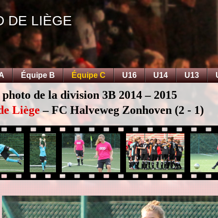
D DE LIÈGE
 A
Équipe B
Équipe C
U16
U14
U13
 photo de la division 3B 2014 – 2015
de Liège
– FC Halveweg Zonhoven (2 - 1)