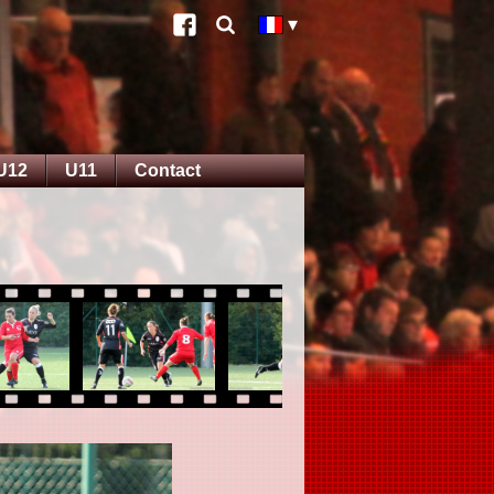
U12
U11
Contact