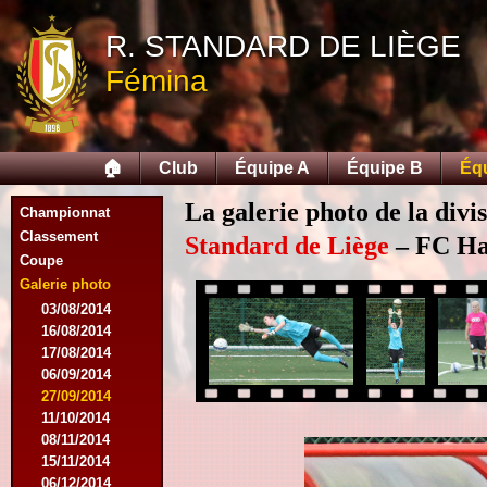
R. STANDARD DE LIÈGE
Fémina
🏠
Club
Équipe A
Équipe B
Éq
La galerie photo de la divi
Championnat
Classement
Standard de Liège
– FC Hal
Coupe
Galerie photo
03/08/2014
16/08/2014
17/08/2014
06/09/2014
27/09/2014
11/10/2014
08/11/2014
15/11/2014
06/12/2014