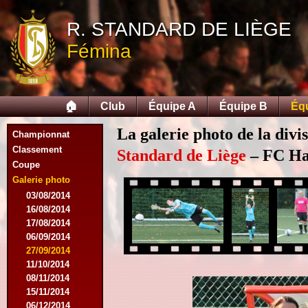
R. STANDARD DE LIÈGE
Fémina
🏠
Club
Équipe A
Équipe B
Éq
La galerie photo de la divi
Championnat
Classement
Standard de Liège
– FC Hal
Coupe
Galerie photo
03/08/2014
16/08/2014
17/08/2014
06/09/2014
27/09/2014
11/10/2014
08/11/2014
15/11/2014
06/12/2014