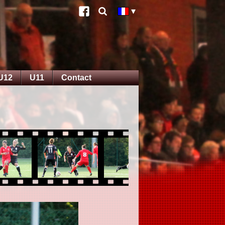
U12
U11
Contact