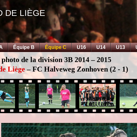
D DE LIÈGE
 A
Équipe B
Équipe C
U16
U14
U13
 photo de la division 3B 2014 – 2015
de Liège
– FC Halveweg Zonhoven (2 - 1)