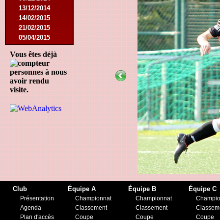
13/12/2014
14/02/2015
21/02/2015
05/04/2015
23/05/2015
Vous êtes déjà
30/05/2015
12/08/2015
personnes à nous
15/08/2015
avoir rendu
22/08/2015
visite.
12/09/2015
10/10/2015
07/11/2015
21/11/2015
12/12/2015
27/02/2016
12/03/2016
07/08/2016
27/08/2016
03/09/2016
Club
Équipe A
Équipe B
Équipe C
17/09/2016
Présentation
Championnat
Championnat
Champio
10/01/2017
Agenda
Classement
Classement
Classem
18/02/2017
Plan d'accès
Coupe
Coupe
Coupe