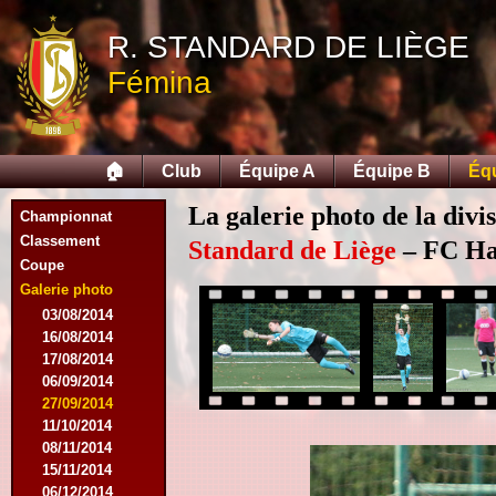
R. STANDARD DE LIÈGE
Fémina
🏠
Club
Équipe A
Équipe B
Éq
La galerie photo de la divi
Championnat
Classement
Standard de Liège
– FC Hal
Coupe
Galerie photo
03/08/2014
16/08/2014
17/08/2014
06/09/2014
27/09/2014
11/10/2014
08/11/2014
15/11/2014
06/12/2014