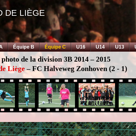
D DE LIÈGE
 A
Équipe B
Équipe C
U16
U14
U13
 photo de la division 3B 2014 – 2015
de Liège
– FC Halveweg Zonhoven (2 - 1)