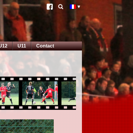
U12
U11
Contact