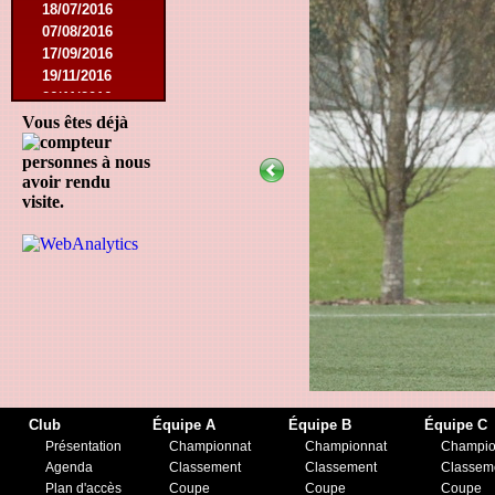
18/07/2016
07/08/2016
17/09/2016
19/11/2016
26/11/2016
10/12/2016
Vous êtes déjà
21/01/2017
personnes à nous
17/04/2017
avoir rendu
22/04/2017
visite.
16/08/2017
12/05/2018
25/05/2018
29/08/2018
04/05/2019
27/07/2019
07/09/2019
23/11/2019
21/12/2019
Club
Équipe A
Équipe B
Équipe C
Présentation
Championnat
Championnat
Champio
Agenda
Classement
Classement
Classem
Plan d'accès
Coupe
Coupe
Coupe