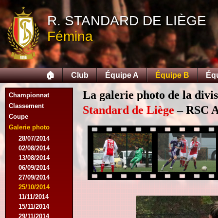
R. STANDARD DE LIÈGE
Fémina
🏠
Club
Équipe A
Équipe B
Éq
La galerie photo de la divi
Championnat
Classement
Standard de Liège
– RSC An
Coupe
Galerie photo
28/07/2014
02/08/2014
13/08/2014
06/09/2014
27/09/2014
25/10/2014
11/11/2014
15/11/2014
29/11/2014